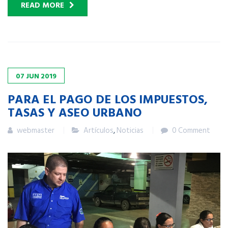
READ MORE
07
JUN
2019
PARA EL PAGO DE LOS IMPUESTOS,
TASAS Y ASEO URBANO
webmaster
Artículos
,
Noticias
0 Comment